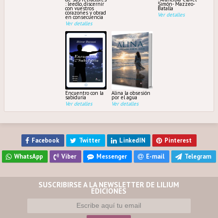
: leedlo, discernir
Simón- Mazzeo-
con vuestros
Batalla
corazones y obrad
Ver detalles
en consecuencia
Ver detalles
Encuentro con la
Alina la obsesión
sabiduría
por el agua
Ver detalles
Ver detalles
Facebook
Twitter
LinkedIN
Pinterest
WhatsApp
Viber
Messenger
E-mail
Telegram
SUSCRIBIRSE A LA NEWSLETTER DE LILIUM
EDICIONES