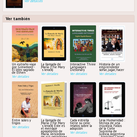
Ver detalles
Ver también
Un extraño viaje
La llamada de
Interactive Three
Historia de un
por Grewmord -
María (The Mary
Languages
emprendedor
El libro sagrado
´s knock)
Dictionary
soñar, jugar, hacer
de Ethen
Ver detalles
Ver detalles
Ver detalles
Ver detalles
Entre soles y
La llamada de
Cada estrella
Lesa Humanidad :
trigos
María (The Mary
tiene su cielo:
técnica de una
´s knock) Este es
relatos sobre la
injusticia. Fallos
Ver detalles
el mensaje
adopción
de la Corte
apocalíptico de
Suprema de
Ver detalles
María, vencedora
Justicia Argentina
de sus retractores
: Arancibia Clavel-