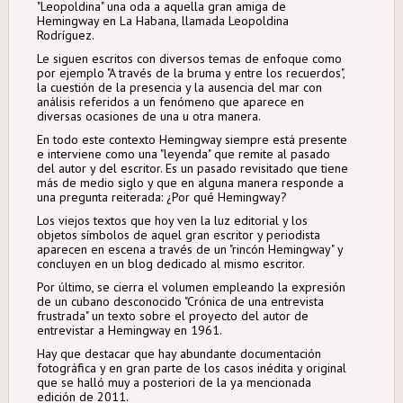
"Leopoldina" una oda a aquella gran amiga de
Hemingway en La Habana, llamada Leopoldina
Rodríguez.
Le siguen escritos con diversos temas de enfoque como
por ejemplo "A través de la bruma y entre los recuerdos",
la cuestión de la presencia y la ausencia del mar con
análisis referidos a un fenómeno que aparece en
diversas ocasiones de una u otra manera.
En todo este contexto Hemingway siempre está presente
e interviene como una "leyenda" que remite al pasado
del autor y del escritor. Es un pasado revisitado que tiene
más de medio siglo y que en alguna manera responde a
una pregunta reiterada: ¿Por qué Hemingway?
Los viejos textos que hoy ven la luz editorial y los
objetos símbolos de aquel gran escritor y periodista
aparecen en escena a través de un "rincón Hemingway" y
concluyen en un blog dedicado al mismo escritor.
Por último, se cierra el volumen empleando la expresión
de un cubano desconocido "Crónica de una entrevista
frustrada" un texto sobre el proyecto del autor de
entrevistar a Hemingway en 1961.
Hay que destacar que hay abundante documentación
fotográfica y en gran parte de los casos inédita y original
que se halló muy a posteriori de la ya mencionada
edición de 2011.