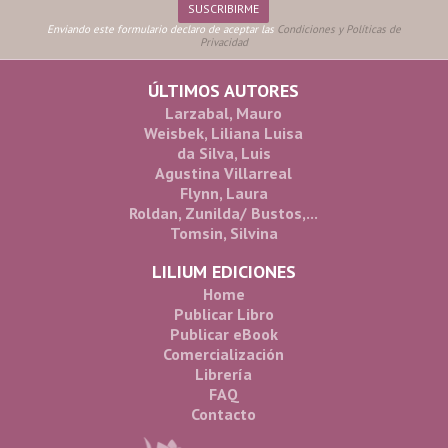
Enviando este formulario declaro de aceptar las
Condiciones y Políticas de
Privacidad
ÚLTIMOS AUTORES
Larzabal, Mauro
Weisbek, Liliana Luisa
da Silva, Luis
Agustina Villarreal
Flynn, Laura
Roldan, Zunilda/ Bustos,...
Tomsin, Silvina
LILIUM EDICIONES
Home
Publicar Libro
Publicar eBook
Comercialización
Librería
FAQ
Contacto