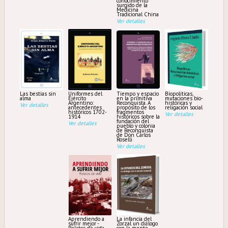
conocimiento
surgido de la
Medicina
Tradicional China
Ver detalles
Las bestias sin
Uniformes del
Tiempo y espacio
Biopolíticas,
alma
Ejército
en la primitiva
mutaciones bio-
Argentino:
Reconquista. A
históricas y
Ver detalles
antecedentes
propósito de los
religación social
históricos 1702-
fragmentos
Ver detalles
1914
históricos sobre la
fundación del
Ver detalles
pueblo y colonia
de Reconquista
de Don Carlos
Roselli
Ver detalles
Aprendiendo a
La infancia del
sufrir mejor -
Zorzal un diálogo
Relatos de vida
con la mente