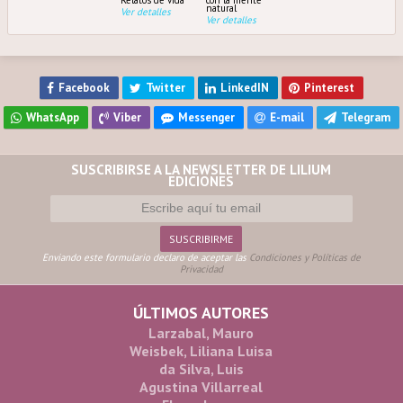
natural
Ver detalles
Ver detalles
Facebook
Twitter
LinkedIN
Pinterest
WhatsApp
Viber
Messenger
E-mail
Telegram
SUSCRIBIRSE A LA NEWSLETTER DE LILIUM
EDICIONES
Enviando este formulario declaro de aceptar las
Condiciones y Políticas de
Privacidad
ÚLTIMOS AUTORES
Larzabal, Mauro
Weisbek, Liliana Luisa
da Silva, Luis
Agustina Villarreal