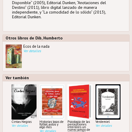
Disponible” (2005), Editorial Dunken, “Anotaciones del
Destino” (2011), libro digital lanzado de manera
independiente, y “La comodidad de lo sólido” (2013),
Editorial Dunken.
Otros libros de Dib, Humberto
Ecos de la nada
Ver detalles
Ver también
Cintas Negras
Historias locas de
Psicología de las
Verdemiel
fútbol, autos y
percepciones
Ver detalles
Ver detalles
algo más
interiores un
nuevo campo de
Ver detalles