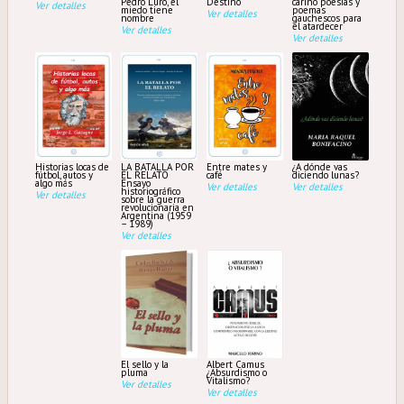
Pedro Luro, el
Destino
cariño poesías y
Ver detalles
miedo tiene
poemas
Ver detalles
nombre
gauchescos para
el atardecer
Ver detalles
Ver detalles
Historias locas de
LA BATALLA POR
Entre mates y
¿A dónde vas
fútbol, autos y
EL RELATO
café
diciendo lunas?
algo más
Ensayo
Ver detalles
Ver detalles
historiográfico
Ver detalles
sobre la guerra
revolucionaria en
Argentina (1959
– 1989)
Ver detalles
El sello y la
Albert Camus
pluma
¿Absurdismo o
Vitalismo?
Ver detalles
Ver detalles