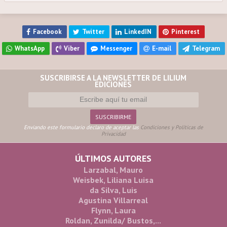
Facebook
Twitter
LinkedIN
Pinterest
WhatsApp
Viber
Messenger
E-mail
Telegram
SUSCRIBIRSE A LA NEWSLETTER DE LILIUM
EDICIONES
Enviando este formulario declaro de aceptar las
Condiciones y Políticas de
Privacidad
ÚLTIMOS AUTORES
Larzabal, Mauro
Weisbek, Liliana Luisa
da Silva, Luis
Agustina Villarreal
Flynn, Laura
Roldan, Zunilda/ Bustos,...